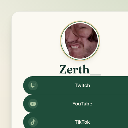
Zerth__
Twitch
YouTube
TikTok